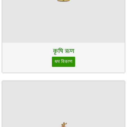
कृषि ऋण
थप विवरण