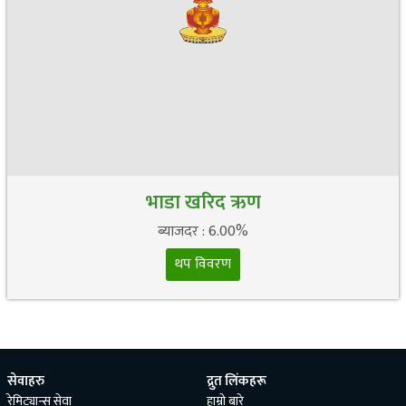
भाडा खरिद ऋण
ब्याजदर : 6.00%
थप विवरण
सेवाहरु
द्रुत लिंकहरू
रेमिट्यान्स सेवा
हाम्रो बारे