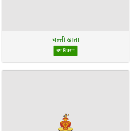
चल्ती खाता
थप विवरण