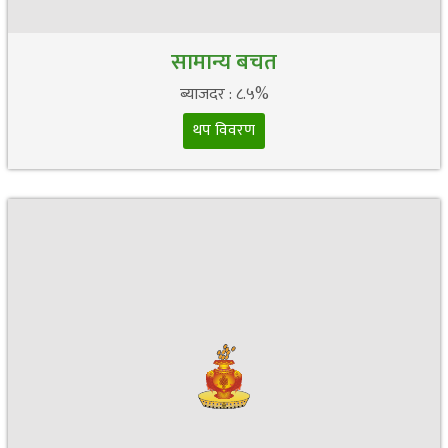
सामान्य बचत
ब्याजदर : ८.५%
थप विवरण