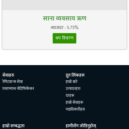
साना व्यवसाय ऋण
ब्याजदर : 5.75%
थप विवरण
सेवाहरु
द्रुत लिंकहरू
रेमिट्यान्स सेवा
हाम्रो बारे
एसएमएस नोटिफिकेसन
उत्पादनहरु
दरहरू
हाम्रो सेवाहरू
पदाधिकारीहरु
हाम्रो सम्बद्धता
हामीसँग जोडिनुहोस्