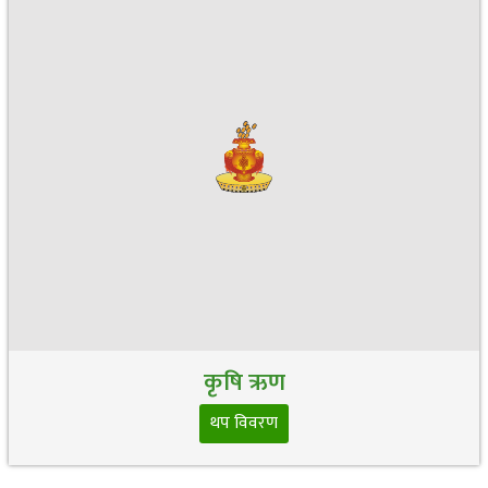
कृषि ऋण
थप विवरण