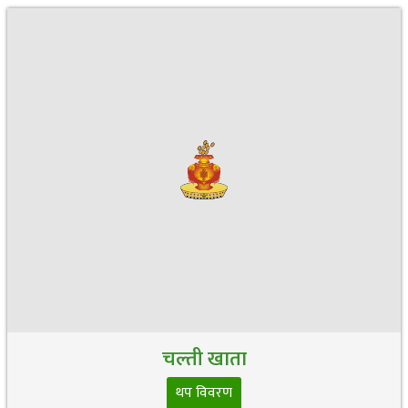
चल्ती खाता
थप विवरण