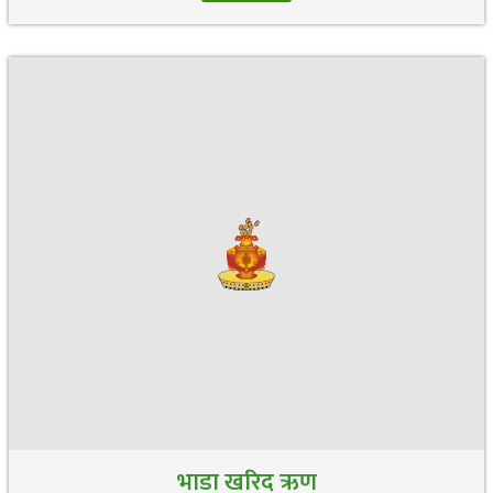
भाडा खरिद ऋण